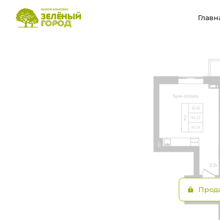
2
Цена по запросу
2-комнатная
66.21 м
Главн
Прод