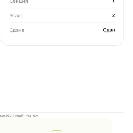
Секция
1
Этаж
2
Сдача
Сдан
жемесячный платеж