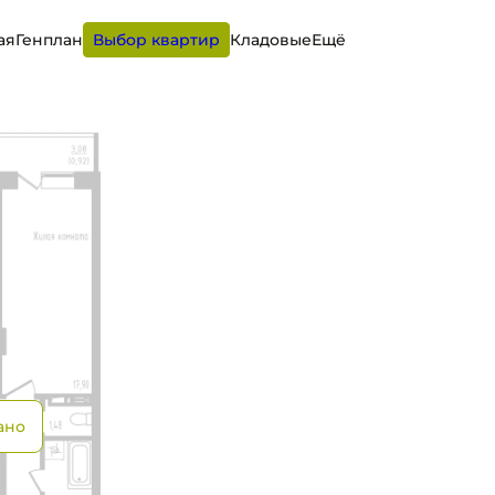
ая
Генплан
Выбор квартир
Кладовые
Ещё
ано