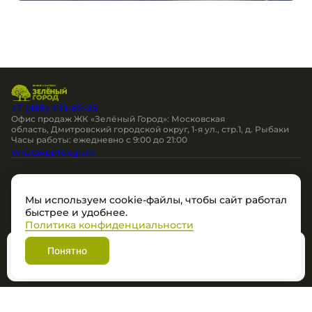
+7 (495) 431-62-95
Офис продаж ЖК «Зелёный Город»: Московская
область, Дмитровский городской округ, 1-я ул., стр.1, д. Рыбаки
Часы работы: ежедневно c 9:00 до 21:00
WhatsApp
Telegram
Остались вопросы?
Мы используем cookie-файлы, чтобы сайт работал
Мы перезвоним
быстрее и удобнее.
Политика конфиденциальности
Политика в отношении обработки персональных данных
Понятно
Разработано
Забронировать
© ЖК "Зеленый Город", 2026