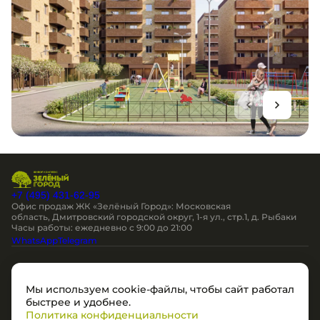
+7 (495) 431-62-95
Офис продаж ЖК «Зелёный Город»: Московская
область, Дмитровский городской округ, 1-я ул., стр.1, д. Рыбаки
Часы работы: ежедневно c 9:00 до 21:00
WhatsApp
Telegram
Остались вопросы?
Мы используем cookie-файлы, чтобы сайт работал
Мы перезвоним
быстрее и удобнее.
Политика конфиденциальности