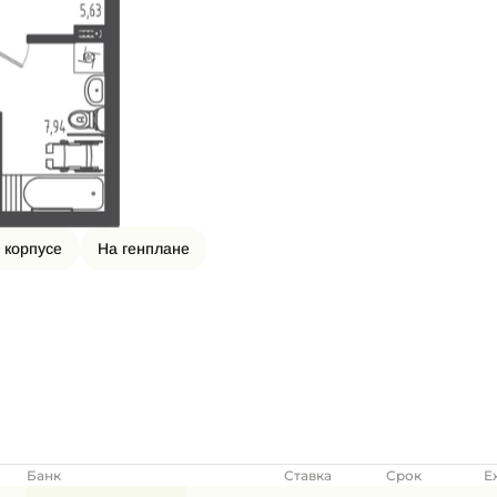
 корпусе
На генплане
Банк
Ставка
Срок
Е