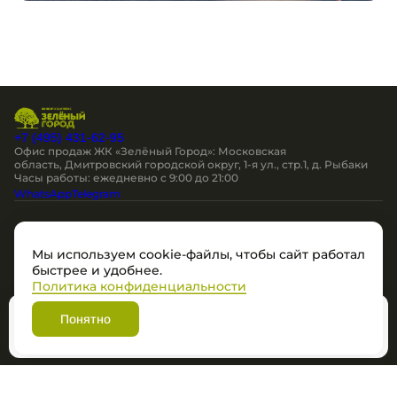
+7 (495) 431-62-95
Офис продаж ЖК «Зелёный Город»: Московская
область, Дмитровский городской округ, 1-я ул., стр.1, д. Рыбаки
Часы работы: ежедневно c 9:00 до 21:00
WhatsApp
Telegram
Остались вопросы?
Мы используем cookie-файлы, чтобы сайт работал
Мы перезвоним
быстрее и удобнее.
Политика конфиденциальности
Политика в отношении обработки персональных данных
Понятно
Разработано
Забронировать
© ЖК "Зеленый Город", 2026