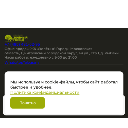
+7 (495) 431-62-95
Офис продаж ЖК «Зелёный Город»: Московская
область, Дмитровский городской округ, 1-я ул., стр.1, д. Рыбаки
Часы работы: ежедневно c 9:00 до 21:00
WhatsApp
Telegram
Остались вопросы?
Мы используем cookie-файлы, чтобы сайт работал
Мы перезвоним
быстрее и удобнее.
Политика конфиденциальности
Политика в отношении обработки персональных данных
Понятно
Разработано
Забронировать
© ЖК "Зеленый Город", 2026