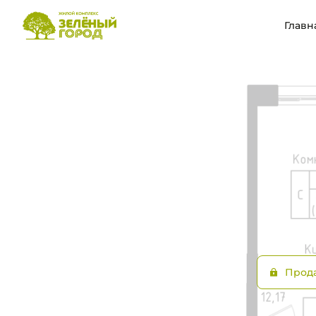
2
Цена по запросу
Студия
25.29 м
Главн
Ипотека
Прод