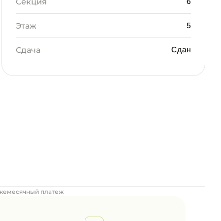
Секция
6
Этаж
5
Сдача
Сдан
жемесячный платеж