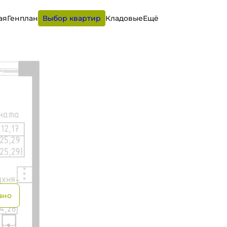
ая
Генплан
Выбор квартир
Кладовые
Ещё
от 20 262 руб.
ано