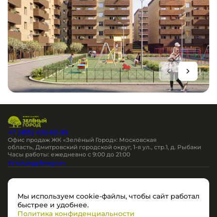
+7 (495) 431-62-95
Офис продаж ЖК «Зелёный Город»: Московская
область, Дмитровский городской округ, 1-я ул., стр.1, д. Рыбаки
Часы работы: ежедневно c 9:00 до 21:00
WhatsApp
Telegram
Остались вопросы?
Мы используем cookie-файлы, чтобы сайт работал
Мы перезвоним
быстрее и удобнее.
Политика конфиденциальности