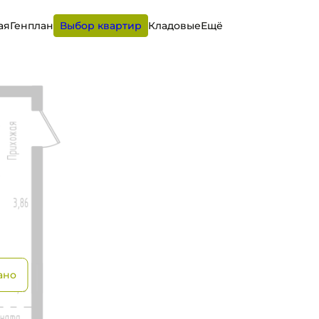
ая
Генплан
Выбор квартир
Кладовые
Ещё
от 20 342 руб.
ано