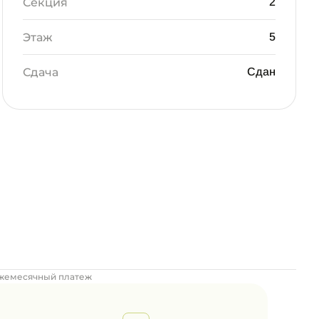
Секция
2
Этаж
5
Сдача
Сдан
жемесячный платеж