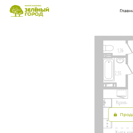
2
Цена по запросу
Студия
25.39 м
Главн
Ипотека
Прод