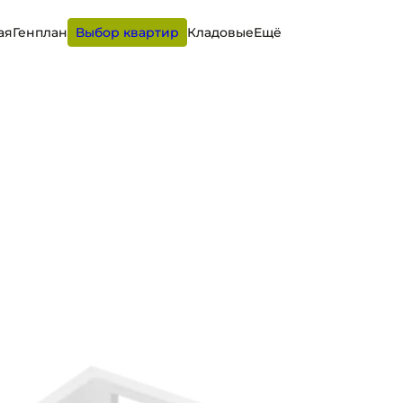
ая
Генплан
Выбор квартир
Кладовые
Ещё